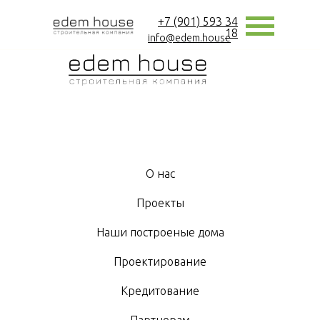
+7 (901) 593 34
+7 (901) 593 34
18
18
info@edem.house
info@edem.house
О нас
Проекты
Наши построеные дома
Проектирование
Кредитование
Партнерам