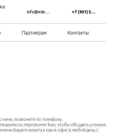
ка
info@edem.house
+7 (901) 593 34 18
е
Партнерам
Контакты
с нами, позвоните по телефону.
 специалисты перезвонят Вам, чтобы обсудить условия
емени Вашего визита к нам в офис в любой день с